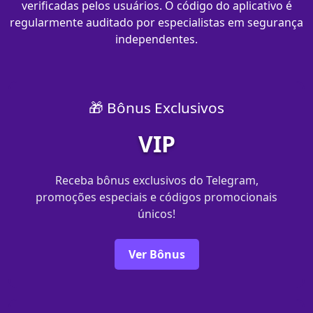
verificadas pelos usuários. O código do aplicativo é
regularmente auditado por especialistas em segurança
independentes.
🎁 Bônus Exclusivos
VIP
Receba bônus exclusivos do Telegram,
promoções especiais e códigos promocionais
únicos!
Ver Bônus