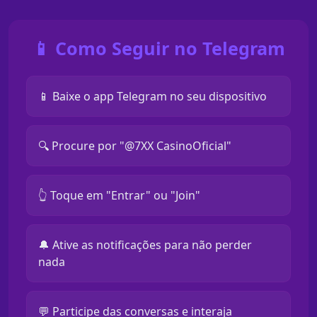
📱 Como Seguir no Telegram
📱 Baixe o app Telegram no seu dispositivo
🔍 Procure por "@7XX CasinoOficial"
👆 Toque em "Entrar" ou "Join"
🔔 Ative as notificações para não perder
nada
💬 Participe das conversas e interaja