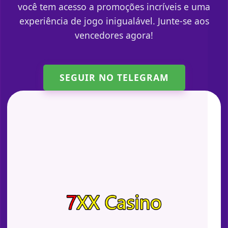
você tem acesso a promoções incríveis e uma
experiência de jogo inigualável. Junte-se aos
vencedores agora!
SEGUIR NO TELEGRAM