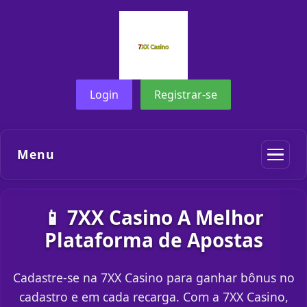
Login
Registrar-se
Menu
📱 7XX Casino A Melhor
Plataforma de Apostas
Cadastre-se na 7XX Casino para ganhar bônus no
cadastro e em cada recarga. Com a 7XX Casino,