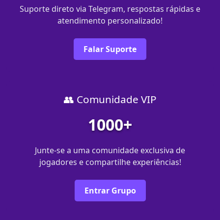
Suporte direto via Telegram, respostas rápidas e
atendimento personalizado!
Falar Suporte
👥 Comunidade VIP
1000+
Junte-se a uma comunidade exclusiva de
jogadores e compartilhe experiências!
Entrar Grupo