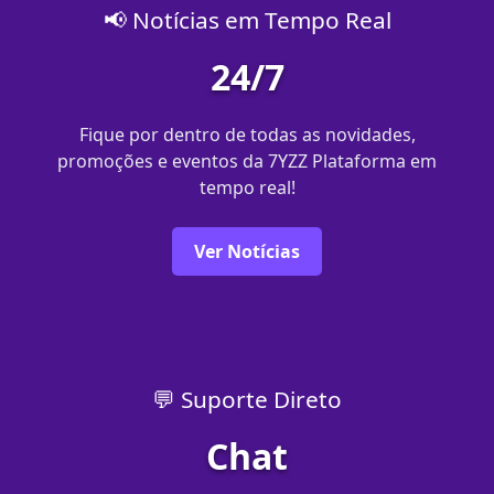
📢 Notícias em Tempo Real
24/7
Fique por dentro de todas as novidades,
promoções e eventos da 7YZZ Plataforma em
tempo real!
Ver Notícias
💬 Suporte Direto
Chat