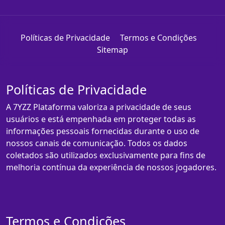
Políticas de Privacidade
Termos e Condições
Sitemap
Políticas de Privacidade
A 7YZZ Plataforma valoriza a privacidade de seus
usuários e está empenhada em proteger todas as
informações pessoais fornecidas durante o uso de
nossos canais de comunicação. Todos os dados
coletados são utilizados exclusivamente para fins de
melhoria contínua da experiência de nossos jogadores.
Termos e Condições