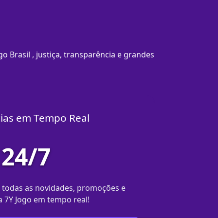
 Brasil , justiça, transparência e grandes
cias em Tempo Real
24/7
e todas as novidades, promoções e
a 7Y Jogo em tempo real!