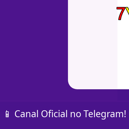
📱 Canal Oficial no Telegram!