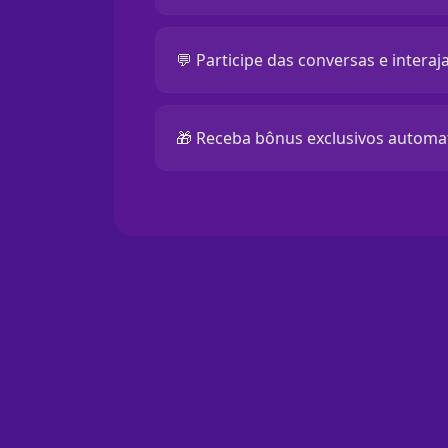
💬 Participe das conversas e interaj
🎁 Receba bônus exclusivos autom