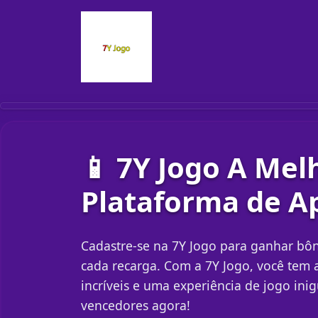
📱 7Y Jogo A Mel
Plataforma de A
Cadastre-se na 7Y Jogo para ganhar bô
cada recarga. Com a 7Y Jogo, você tem
incríveis e uma experiência de jogo inig
vencedores agora!