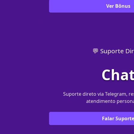
Ver Bônus
💬 Suporte Di
Cha
Suporte direto via Telegram, r
atendimento persona
Falar Suport