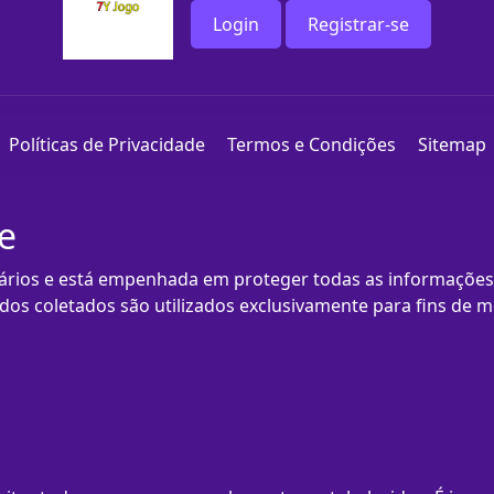
Login
Registrar-se
Políticas de Privacidade
Termos e Condições
Sitemap
de
suários e está empenhada em proteger todas as informações
os coletados são utilizados exclusivamente para fins de m