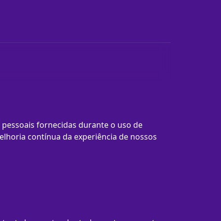
 pessoais fornecidas durante o uso de
elhoria contínua da experiência de nossos