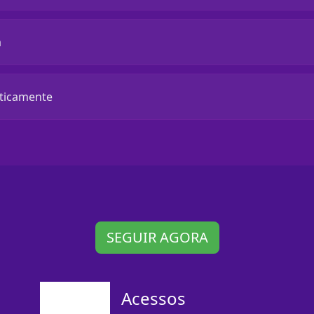
a
aticamente
SEGUIR AGORA
Acessos