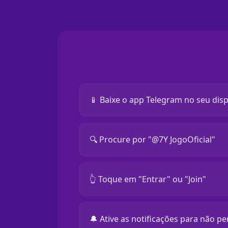
📱 Baixe o app Telegram no seu disp
🔍 Procure por "@7Y JogoOficial"
👆 Toque em "Entrar" ou "Join"
🔔 Ative as notificações para não p