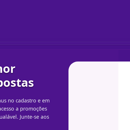
hor
postas
nus no cadastro e em
 acesso a promoções
ualável. Junte-se aos