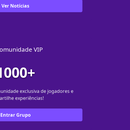
Ver Notícias
Comunidade VIP
1000+
unidade exclusiva de jogadores e
rtilhe experiências!
Entrar Grupo