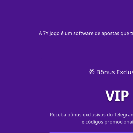
A 7Y Jogo é um software de apostas que tr
🎁 Bônus Exclu
VIP
Receba bônus exclusivos do Telegra
e códigos promocionai