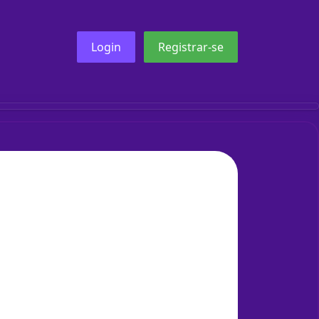
Login
Registrar-se